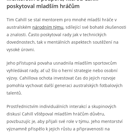
poskytoval mladším hráčům
Tim Cahill se stal mentorem pro mnohé mladší hráče v
australském
národním týmu
, sdílející své bohaté zkušenosti
a znalosti. Často poskytoval rady jak v technických
dovednostech, tak v mentálních aspektech soutěžení na
vysoké úrovni.
Jeho přístupná povaha usnadnila mladším sportovcům
vyhledávat rady, ať už šlo o herní strategie nebo osobní
výzvy. Cahillova ochota investovat čas do jejich rozvoje
pomohla vychovat další generaci australských fotbalových
talentů.
Prostřednictvím individuálních interakcí a skupinových
diskusí Cahill vštěpoval mladším hráčům důvěru,
povzbuzujíc je, aby přijali své role v týmu. Jeho mentorství
významně přispělo k jejich růstu a připravenosti na