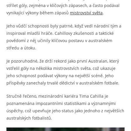
střílet góly, zejména v klíčových zápasech, a často podával
vynikající výkony během zápasů
mistrovství světa
.
Jeho vůdčí schopnosti byly patrné, když vedl národní tým a
inspiroval mladší hráče. Cahillovy zkušenosti a taktické
povědomí z něj učinily klíčovou postavu v australském
středu a útoku.
Je pozoruhodné, že drží rekord jako první Australan, který
vstřelil góly na několika mistrovstvích světa, což ukazuje
jeho schopnost podávat výkony na největší scéně. Jeho
příspěvky zanechaly trvalé dědictví v australském fotbale.
Stručně řečeno, mezinárodní kariéra Tima Cahilla je
poznamenána impozantními statistikami a významnými
úspěchy, což upevňuje jeho status jako jednoho z největších
australských fotbalistů.