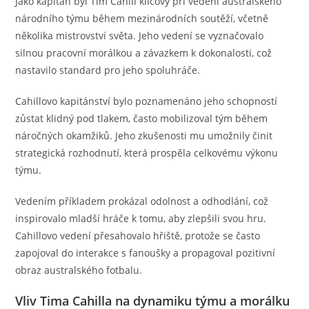
Jako kapitán byl Tim Cahill klíčový při vedení australského
národního týmu během mezinárodních soutěží, včetně
několika mistrovství světa. Jeho vedení se vyznačovalo
silnou pracovní morálkou a závazkem k dokonalosti, což
nastavilo standard pro jeho spoluhráče.
Cahillovo kapitánství bylo poznamenáno jeho schopností
zůstat klidný pod tlakem, často mobilizoval tým během
náročných okamžiků. Jeho zkušenosti mu umožnily činit
strategická rozhodnutí, která prospěla celkovému výkonu
týmu.
Vedením příkladem prokázal odolnost a odhodlání, což
inspirovalo mladší hráče k tomu, aby zlepšili svou hru.
Cahillovo vedení přesahovalo hřiště, protože se často
zapojoval do interakce s fanoušky a propagoval pozitivní
obraz australského fotbalu.
Vliv Tima Cahilla na dynamiku týmu a morálku