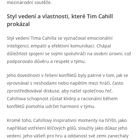
mezinárodní soutěže.
Styl vedení a vlastnosti, které Tim Cahill
prokázal
Styl vedení Tima Cahilla se vyznačoval emocionální
inteligencí, empatií a efektivní komunikací. Chápal
důležitost spojení se svými spoluhráči na osobní úrovni, což
podporovalo důvěru a respekt v týmu.
Jeho dovednosti v řešení konfliktů byly patrné v tom, jak se
vyrovnával s neshodami nebo napětím mezi hráči, často
zprostředkovával diskuse, aby našel společnou řeč.
Cahillova schopnost zůstat klidný a racionální během
konfliktů pomohla udržet harmonii v týmu.
Kromě toho, Cahillovy inspirativní momenty na hřišti, jako
například vstřelení klíčových gólů, sloužily jako důkaz jeho
vedení. Jeho vášeň pro hru a oddanost své zemi zanechaly