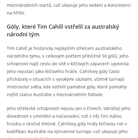
mezinárodních startů, což ukazuje jeho vedení a konzistenci
na hřišti.
Góly, které Tim Cahill vstřelil za australský
národní tým
Tim Cahill je historicky nejlepším střelcem australského
národního týmu, s celkovým počtem přibližně 50 gólů. Jeho
schopnost najít cestu do sítě v klíčových zápasech upevnila
jeho reputaci jako klíčového hráče. Cahillovy góly často
přicházely v situacích s vysokými sázkami, včetně turnajů
mistrovství světa, kde vstřelil památné góly, které pomohly
zvýšit status Austrálie v mezinárodním fotbale.
Jeho střelecké schopnosti nejsou jen o číslech; odrážejí jeho
dovednost v umístění a načasování, což z něj činí stálou
hrozbu v útočné třetině. Cahillovy góly hrály klíčovou roli v
kvalifikaci Austrálie na významné turnaje, což ukazuje jeho