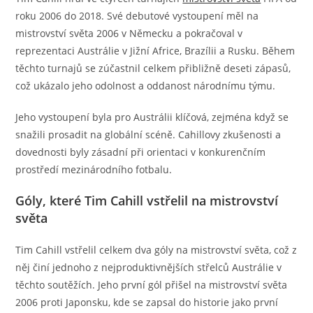
roku 2006 do 2018. Své debutové vystoupení měl na
mistrovství světa 2006 v Německu a pokračoval v
reprezentaci Austrálie v Jižní Africe, Brazílii a Rusku. Během
těchto turnajů se zúčastnil celkem přibližně deseti zápasů,
což ukázalo jeho odolnost a oddanost národnímu týmu.
Jeho vystoupení byla pro Austrálii klíčová, zejména když se
snažili prosadit na globální scéně. Cahillovy zkušenosti a
dovednosti byly zásadní při orientaci v konkurenčním
prostředí mezinárodního fotbalu.
Góly, které Tim Cahill vstřelil na mistrovství
světa
Tim Cahill vstřelil celkem dva góly na mistrovství světa, což z
něj činí jednoho z nejproduktivnějších střelců Austrálie v
těchto soutěžích. Jeho první gól přišel na mistrovství světa
2006 proti Japonsku, kde se zapsal do historie jako první