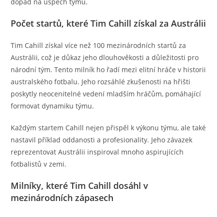
dopad na úspěch týmu.
Počet startů, které Tim Cahill získal za Austrálii
Tim Cahill získal více než 100 mezinárodních startů za
Austrálii, což je důkaz jeho dlouhověkosti a důležitosti pro
národní tým. Tento milník ho řadí mezi elitní hráče v historii
australského fotbalu. Jeho rozsáhlé zkušenosti na hřišti
poskytly neocenitelné vedení mladším hráčům, pomáhající
formovat dynamiku týmu.
Každým startem Cahill nejen přispěl k výkonu týmu, ale také
nastavil příklad oddanosti a profesionality. Jeho závazek
reprezentovat Austrálii inspiroval mnoho aspirujících
fotbalistů v zemi.
Milníky, které Tim Cahill dosáhl v
mezinárodních zápasech