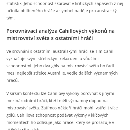
statistik. Jeho schopnost skórovat v kritických zápasech z něj
učinila oblíbeného hráče a symbol naděje pro australský
tým.
Porovnávací analýza Cahillových výkonů na
mistrovství světa s ostatními hráči
Ve srovnání s ostatními australskými hráči se Tim Cahill
vyznačuje svým střeleckým rekordem a vůdčími
schopnostmi. Jeho dva góly na mistrovství světa ho řadí
mezi nejlepší střelce Austrálie, vedle dalších významných
hráčů.
V širším kontextu lze Cahillovy výkony porovnat s jinými
mezinárodními hráči, kteří měli významný dopad na
mistrovství světa. Zatímco někteří hráči mohli vstřelit více
gólů, Cahillova schopnost podávat výkony v klíčových
momentech ho odlišuje jako hráče, který se prosazuje v
těžkých situacích.