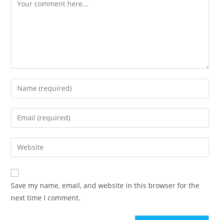
Comment
Enter
your
name
Enter
or
your
username
email
Enter
to
address
your
comment
to
website
comment
URL
Save my name, email, and website in this browser for the
(optional)
next time I comment.