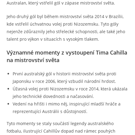
Australan, který vstřelil gól v zápase mistrovství světa.
Jeho druhý gól byl během mistrovství světa 2014 v Brazílii,
kde vstřelil úchvatnou volej proti Nizozemsku. Tyto góly
nejenže zdůraznily jeho střelecké schopnosti, ale také jeho
talent pro výkon v situacích s vysokým tlakem.
Významné momenty z vystoupení Tima Cahilla
na mistrovství světa
První australský gól v historii mistrovství světa proti
Japonsku v roce 2006, který vzbudil národní hrdost.
Úžasná volej proti Nizozemsku v roce 2014, která ukázala
jeho technické dovednosti a načasování.
Vedení na hřišti i mimo něj, inspirující mladší hráče a
reprezentující Austrálii s důstojností.
Tyto momenty se staly součástí legendy australského
fotbalu, ilustrující Cahillův dopad nad rámec pouhých