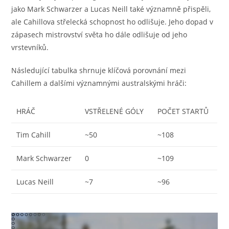
jako Mark Schwarzer a Lucas Neill také významně přispěli,
ale Cahillova střelecká schopnost ho odlišuje. Jeho dopad v
zápasech mistrovství světa ho dále odlišuje od jeho
vrstevníků.
Následující tabulka shrnuje klíčová porovnání mezi
Cahillem a dalšími významnými australskými hráči:
HRÁČ
VSTŘELENÉ GÓLY
POČET STARTŮ
Tim Cahill
~50
~108
Mark Schwarzer
0
~109
Lucas Neill
~7
~96