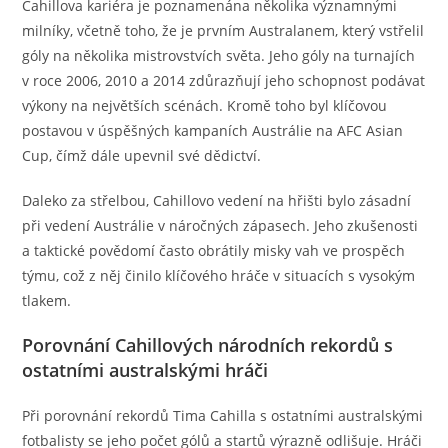
Cahillova kariéra je poznamenána několika významnými
milníky, včetně toho, že je prvním Australanem, který vstřelil
góly na několika mistrovstvích světa. Jeho góly na turnajích
v roce 2006, 2010 a 2014 zdůrazňují jeho schopnost podávat
výkony na největších scénách. Kromě toho byl klíčovou
postavou v úspěšných kampaních Austrálie na AFC Asian
Cup, čímž dále upevnil své dědictví.
Daleko za střelbou, Cahillovo vedení na hřišti bylo zásadní
při vedení Austrálie v náročných zápasech. Jeho zkušenosti
a taktické povědomí často obrátily misky vah ve prospěch
týmu, což z něj činilo klíčového hráče v situacích s vysokým
tlakem.
Porovnání Cahillových národních rekordů s
ostatními australskými hráči
Při porovnání rekordů Tima Cahilla s ostatními australskými
fotbalisty se jeho počet gólů a startů výrazně odlišuje. Hráči