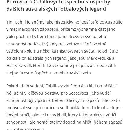
Porovnání Cahillových úspěchů s úspěchy
dalších australských fotbalových legend
Tim Cahill je známý jako historicky nejlepší střelec Austrálie
v mezinárodních zápasech, přičemž významná část jeho
gólů pochází během turnajů mistrovství světa. Jeho
schopnost podávat výkony na světové scéně, včetně
vstřelení gólů na několika mistrovstvích světa, ho odlišuje
od dalších australských legend, jako jsou Mark Viduka a
Harry Kewell, kteří také významně přispěli, ale nedosáhli
stejné úrovně úspěchu na mistrovství světa.
Pokud jde o vedení, Cahillovy zkušenosti a klid na hřišti z
něj učinily klíčovou postavu pro Socceroos. Jeho vůdčí
schopnosti byly patrné během klíčových zápasů, kde často
motivoval své spoluhráče a vedl příkladem. To kontrastuje s
jinými hráči, jako je Lucas Neill, který také prokázal vůdčí
schopnosti, ale neměl stejný dopad na hřišti během zápasů
s vysokými sázkami.