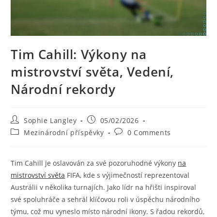
Tim Cahill: Výkony na
mistrovství světa, Vedení,
Národní rekordy
Post
Post
Sophie Langley
05/02/2026
author:
published:
Post
Post
Mezinárodní příspěvky
0 Comments
category:
comments:
Tim Cahill je oslavován za své pozoruhodné výkony
na
mistrovství světa
FIFA, kde s výjimečností reprezentoval
Austrálii v několika turnajích. Jako lídr na hřišti inspiroval
své spoluhráče a sehrál klíčovou roli v úspěchu národního
týmu, což mu vyneslo místo národní ikony. S řadou rekordů,