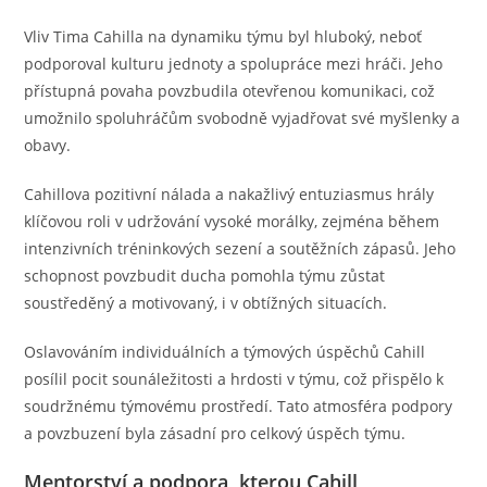
Vliv Tima Cahilla na dynamiku týmu byl hluboký, neboť
podporoval kulturu jednoty a spolupráce mezi hráči. Jeho
přístupná povaha povzbudila otevřenou komunikaci, což
umožnilo spoluhráčům svobodně vyjadřovat své myšlenky a
obavy.
Cahillova pozitivní nálada a nakažlivý entuziasmus hrály
klíčovou roli v udržování vysoké morálky, zejména během
intenzivních tréninkových sezení a soutěžních zápasů. Jeho
schopnost povzbudit ducha pomohla týmu zůstat
soustředěný a motivovaný, i v obtížných situacích.
Oslavováním individuálních a týmových úspěchů Cahill
posílil pocit sounáležitosti a hrdosti v týmu, což přispělo k
soudržnému týmovému prostředí. Tato atmosféra podpory
a povzbuzení byla zásadní pro celkový úspěch týmu.
Mentorství a podpora, kterou Cahill