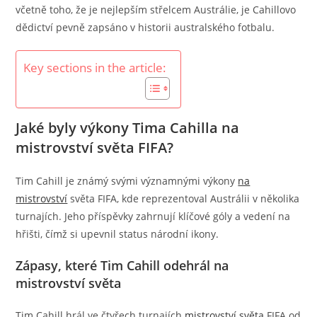
včetně toho, že je nejlepším střelcem Austrálie, je Cahillovo
dědictví pevně zapsáno v historii australského fotbalu.
Key sections in the article:
Jaké byly výkony Tima Cahilla na
mistrovství světa FIFA?
Tim Cahill je známý svými významnými výkony
na
mistrovství
světa FIFA, kde reprezentoval Austrálii v několika
turnajích. Jeho příspěvky zahrnují klíčové góly a vedení na
hřišti, čímž si upevnil status národní ikony.
Zápasy, které Tim Cahill odehrál na
mistrovství světa
Tim Cahill hrál ve čtyřech turnajích
mistrovství světa
FIFA od