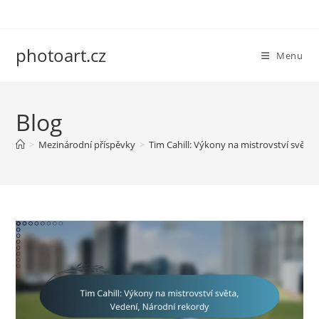
Skip
to
content
photoart.cz
Menu
Blog
>
Mezinárodní příspěvky
>
Tim Cahill: Výkony na mistrovství světa