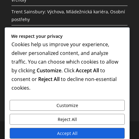
Trent Sainsbury: Výchova, Mládežnická kariéra, Osobní
postřehy
Mathew Leckie: Dětství, mládež, fotbal, osobní
We respect your privacy
zkušenosti
Cookies help us improve your experience,
Lucas Neill: Vedení v národním týmu, historie
deliver personalized content, and analyze
mistrovství světa, příspěvky
traffic. You can choose which cookies to allow
by clicking
Customize
. Click
Accept All
to
Riley McGree: Rodinné zázemí, Raný život, Osobní
příběh
consent or
Reject All
to decline non-essential
cookies.
Customize
Reject All
Obchodní podmínky
Předvolby cookies
Kontakt
Accept All
Vaše soukromí
Náš příběh