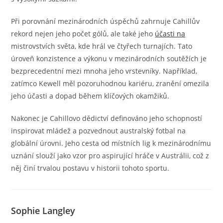
Při porovnání mezinárodních úspěchů zahrnuje Cahillův
rekord nejen jeho počet gólů, ale také jeho
účasti na
mistrovstvích světa, kde hrál ve čtyřech turnajích. Tato
úroveň konzistence a výkonu v mezinárodních soutěžích je
bezprecedentní mezi mnoha jeho vrstevníky. Například,
zatímco Kewell měl pozoruhodnou kariéru, zranění omezila
jeho účasti a dopad během klíčových okamžiků.
Nakonec je Cahillovo dědictví definováno jeho schopností
inspirovat mládež a pozvednout australský fotbal na
globální úrovni. Jeho cesta od místních lig k mezinárodnímu
uznání slouží jako vzor pro aspirující hráče v Austrálii, což z
něj činí trvalou postavu v historii tohoto sportu.
Sophie Langley