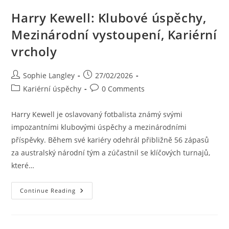
Harry Kewell: Klubové úspěchy,
Mezinárodní vystoupení, Kariérní
vrcholy
Post
Post
Sophie Langley
27/02/2026
author:
published:
Post
Post
Kariérní úspěchy
0 Comments
category:
comments:
Harry Kewell je oslavovaný fotbalista známý svými
impozantními klubovými úspěchy a mezinárodními
příspěvky. Během své kariéry odehrál přibližně 56 zápasů
za australský národní tým a zúčastnil se klíčových turnajů,
které…
Harry
Continue Reading
Kewell:
Klubové
Úspěchy,
Mezinárodní
Vystoupení,