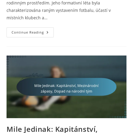
rodinným prostředím. Jeho formativní léta byla
charakterizována raným vystavením fotbalu, účastí v
místních klubech a…
Harry
Continue Reading
Kewell:
Dětství,
Formativní
Léta,
Rané
Vlivy
Mile Jedinak: Kapitánství,