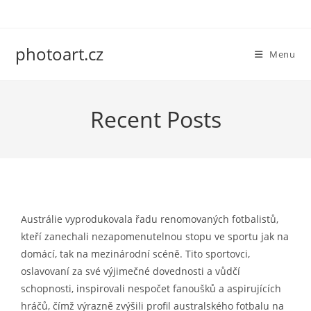
Skip
to
content
photoart.cz
Menu
Recent Posts
Austrálie vyprodukovala řadu renomovaných fotbalistů,
kteří zanechali nezapomenutelnou stopu ve sportu jak na
domácí, tak na mezinárodní scéně. Tito sportovci,
oslavovaní za své výjimečné dovednosti a vůdčí
schopnosti, inspirovali nespočet fanoušků a aspirujících
hráčů, čímž výrazně zvýšili profil australského fotbalu na