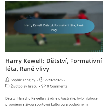
Kariérní
Vrcholy
Harry Kewell: Dětství, Formativní
léta, Rané vlivy
Post
Post
Sophie Langley
27/02/2026
author:
published:
Post
Post
Životopisy hráčů
0 Comments
category:
comments:
Dětství Harryho Kewella v Sydney, Austrálie, bylo hluboce
propojeno s živou sportovní kulturou a podpůrným