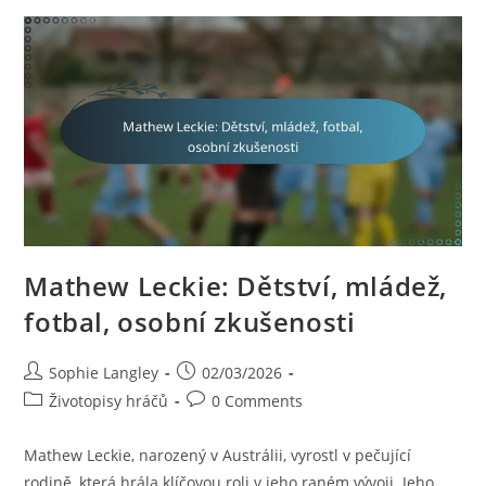
Osobní
Postřehy
Mathew Leckie: Dětství, mládež,
fotbal, osobní zkušenosti
Post
Post
Sophie Langley
02/03/2026
author:
published:
Post
Post
Životopisy hráčů
0 Comments
category:
comments:
Mathew Leckie, narozený v Austrálii, vyrostl v pečující
rodině, která hrála klíčovou roli v jeho raném vývoji. Jeho