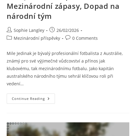
Mezinárodní zápasy, Dopad na
národní tým
Post
Post
Sophie Langley
26/02/2026
author:
published:
Post
Post
Mezinárodní příspěvky
0 Comments
category:
comments:
Mile Jedinak je bývalý profesionální fotbalista z Austrálie,
známý pro své výjimečné vůdcovství a přínos jak
klubovému, tak mezinárodnímu fotbalu. Jako kapitán
australského národního týmu sehrál klíčovou roli při
vedení…
Mile
Continue Reading
Jedinak:
Kapitánství,
Mezinárodní
Zápasy,
Dopad
Na
Národní
Tým