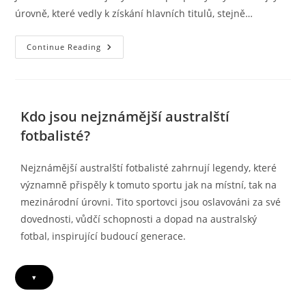
úrovně, které vedly k získání hlavních titulů, stejně…
Brett
Continue Reading
Emerton:
Klubové
Úspěchy,
Mezinárodní
Turnaje,
Kariérní
Kdo jsou nejznámější australští
Vrcholy
fotbalisté?
Nejznámější australští fotbalisté zahrnují legendy, které
významně přispěly k tomuto sportu jak na místní, tak na
mezinárodní úrovni. Tito sportovci jsou oslavováni za své
dovednosti, vůdčí schopnosti a dopad na australský
fotbal, inspirující budoucí generace.
▾