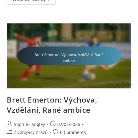
McGree:
Rodinné
Zázemí,
Raný
Život,
Osobní
Příběh
Brett Emerton: Výchova,
Vzdělání, Rané ambice
Post
Post
Sophie Langley
02/03/2026
author:
published:
Post
Post
Životopisy hráčů
0 Comments