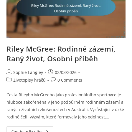
Riley McGree: Rodinné zázemí,
Raný život, Osobní příběh
Post
Post
Sophie Langley
02/03/2026
author:
published:
Post
Post
Životopisy hráčů
0 Comments
category:
comments:
Cesta Rileyho McGreeho jako profesionálního sportovce je
hluboce zakořeněna v jeho podpůrném rodinném zázemí a
raných životních zkušenostech v Austrálii. Vyrůstající v úzké
rodině čelil výzvám, které formovaly jeho odolnost,…
Riley
Continue Reading