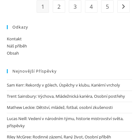
1
2
3
4
5
Go to t
Odkazy
Kontakt
Náš příběh
Obsah
Nejnovější Příspěvky
Sam Kerr: Rekordy v gólech, Úspěchy v klubu, Kariérní vrcholy
Trent Sainsbury: Výchova, Mládežnická kariéra, Osobní postřehy
Mathew Leckie: Dětství, mládež, fotbal, osobní zkušenosti
Lucas Neill: Vedení v národním týmu, historie mistrovství světa,
příspěvky
Riley McGree: Rodinné zázemí, Raný život, Osobní příběh