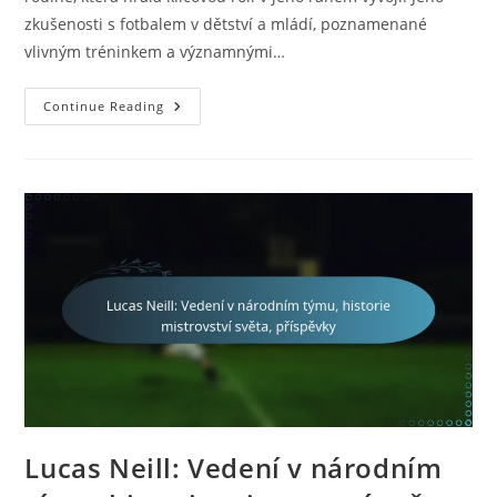
zkušenosti s fotbalem v dětství a mládí, poznamenané
vlivným tréninkem a významnými…
Mathew
Continue Reading
Leckie:
Dětství,
Mládež,
Fotbal,
Osobní
Zkušenosti
Lucas Neill: Vedení v národním