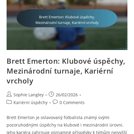
Brett Emerton: Klubové úspěchy,
Mezinárodní turnaje, Kariérní
vrcholy
Post
Post
Sophie Langley
26/02/2026
author:
published:
Post
Post
Kariérní úspěchy
0 Comments
category:
comments:
Brett Emerton je oslavovaný fotbalista známý svými
pozoruhodnými úspěchy na klubové i mezinárodní úrovni.
Jeho kariéra zahrnuje významné příspěvky k týmům nejvyšší