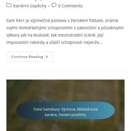
author:
published:
Post
Post
Kariérní úspěchy
0 Comments
category:
comments:
Sam Kerr je výjimečná postava v ženském fotbale, známá
svými mimořádnými schopnostmi v zakončení a působivými
výkony jak na klubové, tak mezinárodní scéně. Její
impozantní rekordy a vůdčí schopnosti nejenže…
Sam
Continue Reading
Kerr:
Rekordy
V
Gólech,
Úspěchy
V
Klubu,
Kariérní
Vrcholy