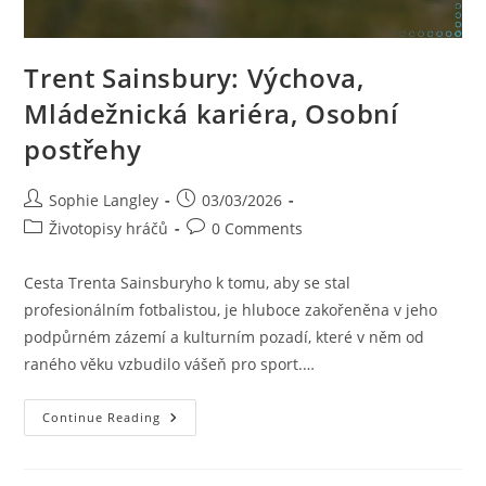
Trent Sainsbury: Výchova,
Mládežnická kariéra, Osobní
postřehy
Post
Post
Sophie Langley
03/03/2026
author:
published:
Post
Post
Životopisy hráčů
0 Comments
category:
comments:
Cesta Trenta Sainsburyho k tomu, aby se stal
profesionálním fotbalistou, je hluboce zakořeněna v jeho
podpůrném zázemí a kulturním pozadí, které v něm od
raného věku vzbudilo vášeň pro sport.…
Trent
Continue Reading
Sainsbury:
Výchova,
Mládežnická
Kariéra,