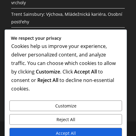
vrcholy
Trent Sainsbury: Výchova, Mládežnická kariéra, Osobní
postřehy
Mathew Leckie: Dětství, mládež, fotbal, osobní
We respect your privacy
zkušenosti
Cookies help us improve your experience,
Lucas Neill: Vedení v národním týmu, historie
deliver personalized content, and analyze
mistrovství světa, příspěvky
traffic. You can choose which cookies to allow
by clicking
Customize
. Click
Accept All
to
Riley McGree: Rodinné zázemí, Raný život, Osobní
příběh
consent or
Reject All
to decline non-essential
cookies.
Customize
Reject All
Obchodní podmínky
Předvolby cookies
Kontakt
Accept All
Vaše soukromí
Náš příběh