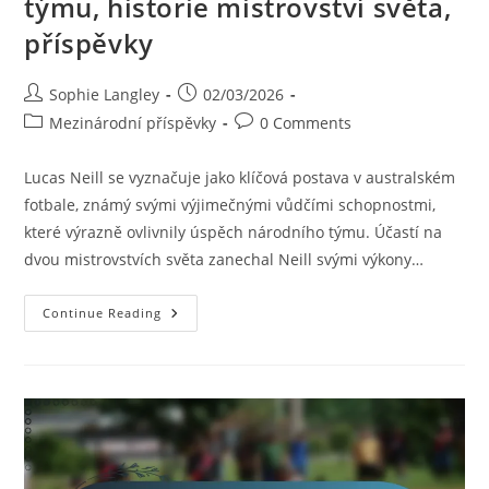
týmu, historie mistrovství světa,
příspěvky
Post
Post
Sophie Langley
02/03/2026
author:
published:
Post
Post
Mezinárodní příspěvky
0 Comments
category:
comments:
Lucas Neill se vyznačuje jako klíčová postava v australském
fotbale, známý svými výjimečnými vůdčími schopnostmi,
které výrazně ovlivnily úspěch národního týmu. Účastí na
dvou mistrovstvích světa zanechal Neill svými výkony…
Lucas
Continue Reading
Neill:
Vedení
V
Národním
Týmu,
Historie
Mistrovství
Světa,
Příspěvky