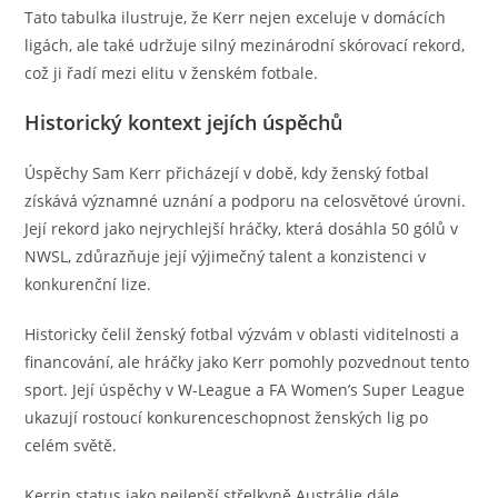
Tato tabulka ilustruje, že Kerr nejen exceluje v domácích
ligách, ale také udržuje silný mezinárodní skórovací rekord,
což ji řadí mezi elitu v ženském fotbale.
Historický kontext jejích úspěchů
Úspěchy Sam Kerr přicházejí v době, kdy ženský fotbal
získává významné uznání a podporu na celosvětové úrovni.
Její rekord jako nejrychlejší hráčky, která dosáhla 50 gólů v
NWSL, zdůrazňuje její výjimečný talent a konzistenci v
konkurenční lize.
Historicky čelil ženský fotbal výzvám v oblasti viditelnosti a
financování, ale hráčky jako Kerr pomohly pozvednout tento
sport. Její úspěchy v W-League a FA Women’s Super League
ukazují rostoucí konkurenceschopnost ženských lig po
celém světě.
Kerrin status jako nejlepší střelkyně Austrálie dále