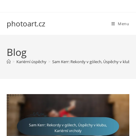
Skip
to
content
photoart.cz
Menu
Blog
>
Kariérní úspěchy
>
Sam Kerr: Rekordy v gólech, Úspěchy v klubu, K