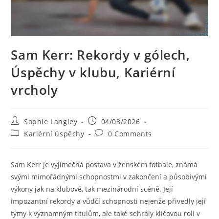
Sam Kerr: Rekordy v gólech,
Úspěchy v klubu, Kariérní
vrcholy
Post
Post
Sophie Langley
04/03/2026
author:
published:
Post
Post
Kariérní úspěchy
0 Comments
category:
comments:
Sam Kerr je výjimečná postava v ženském fotbale, známá
svými mimořádnými schopnostmi v zakončení a působivými
výkony jak na klubové, tak mezinárodní scéně. Její
impozantní rekordy a vůdčí schopnosti nejenže přivedly její
týmy k významným titulům, ale také sehrály klíčovou roli v