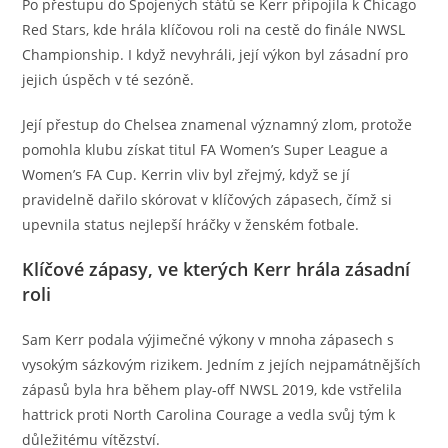
Po přestupu do Spojených států se Kerr připojila k Chicago
Red Stars, kde hrála klíčovou roli na cestě do finále NWSL
Championship. I když nevyhráli, její výkon byl zásadní pro
jejich úspěch v té sezóně.
Její přestup do Chelsea znamenal významný zlom, protože
pomohla klubu získat titul FA Women’s Super League a
Women’s FA Cup. Kerrin vliv byl zřejmý, když se jí
pravidelně dařilo skórovat v klíčových zápasech, čímž si
upevnila status nejlepší hráčky v ženském fotbale.
Klíčové zápasy, ve kterých Kerr hrála zásadní
roli
Sam Kerr podala výjimečné výkony v mnoha zápasech s
vysokým sázkovým rizikem. Jedním z jejích nejpamátnějších
zápasů byla hra během play-off NWSL 2019, kde vstřelila
hattrick proti North Carolina Courage a vedla svůj tým k
důležitému vítězství.