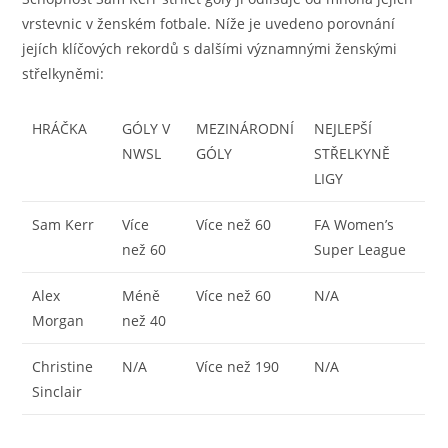
vrstevnic v ženském fotbale. Níže je uvedeno porovnání
jejích klíčových rekordů s dalšími významnými ženskými
střelkyněmi:
HRÁČKA
GÓLY V
MEZINÁRODNÍ
NEJLEPŠÍ
NWSL
GÓLY
STŘELKYNĚ
LIGY
Sam Kerr
Více
Více než 60
FA Women’s
než 60
Super League
Alex
Méně
Více než 60
N/A
Morgan
než 40
Christine
N/A
Více než 190
N/A
Sinclair