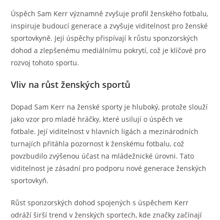
Úspěch Sam Kerr významně zvyšuje profil ženského fotbalu,
inspiruje budoucí generace a zvyšuje viditelnost pro ženské
sportovkyně. Její úspěchy přispívají k růstu sponzorských
dohod a zlepšenému mediálnímu pokrytí, což je klíčové pro
rozvoj tohoto sportu.
Vliv na růst ženských sportů
Dopad Sam Kerr na ženské sporty je hluboký, protože slouží
jako vzor pro mladé hráčky, které usilují o úspěch ve
fotbale. Její viditelnost v hlavních ligách a mezinárodních
turnajích přitáhla pozornost k ženskému fotbalu, což
povzbudilo zvýšenou účast na mládežnické úrovni. Tato
viditelnost je zásadní pro podporu nové generace ženských
sportovkyň.
Růst sponzorských dohod spojených s úspěchem Kerr
odráží širší trend v ženských sportech, kde značky začínají