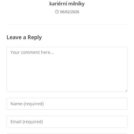
kariérní milníky
06/02/2026
Leave a Reply
Comment
Enter
your
name
Enter
or
your
username