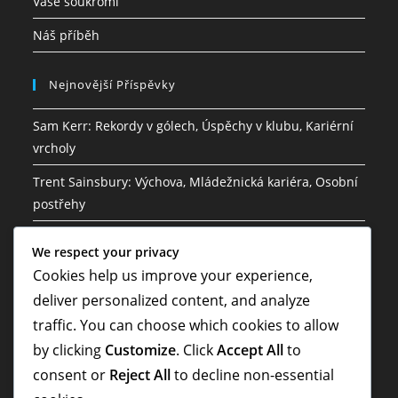
Vaše soukromí
Náš příběh
Nejnovější Příspěvky
Sam Kerr: Rekordy v gólech, Úspěchy v klubu, Kariérní
vrcholy
Trent Sainsbury: Výchova, Mládežnická kariéra, Osobní
postřehy
Mathew Leckie: Dětství, mládež, fotbal, osobní
We respect your privacy
zkušenosti
Cookies help us improve your experience,
Lucas Neill: Vedení v národním týmu, historie
deliver personalized content, and analyze
mistrovství světa, příspěvky
traffic. You can choose which cookies to allow
by clicking
Customize
. Click
Accept All
to
Riley McGree: Rodinné zázemí, Raný život, Osobní
příběh
consent or
Reject All
to decline non-essential