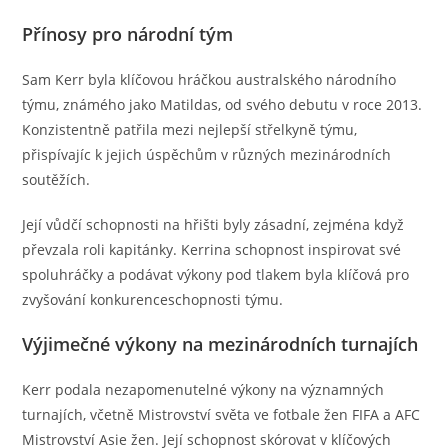
Přínosy pro národní tým
Sam Kerr byla klíčovou hráčkou australského národního
týmu, známého jako Matildas, od svého debutu v roce 2013.
Konzistentně patřila mezi nejlepší střelkyně týmu,
přispívajíc k jejich úspěchům v různých mezinárodních
soutěžích.
Její vůdčí schopnosti na hřišti byly zásadní, zejména když
převzala roli kapitánky. Kerrina schopnost inspirovat své
spoluhráčky a podávat výkony pod tlakem byla klíčová pro
zvyšování konkurenceschopnosti týmu.
Výjimečné výkony na mezinárodních turnajích
Kerr podala nezapomenutelné výkony na významných
turnajích, včetně Mistrovství světa ve fotbale žen FIFA a AFC
Mistrovství Asie žen. Její schopnost skórovat v klíčových