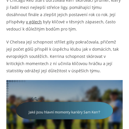
V Chicago Red Stars udržovala Kerr skórovací průměr, který
ji řadil mezi nejlepší střelce ligy, pomáhající týmu
dosáhnout finále a zlepšit jejich postavení rok co rok. Její
příspěvky
v gólech
byly klíčové v těsných zápasech, často
vedoucí k důležitým bodům pro tým.
V Chelsea její schopnost střílet góly pokračovala, přičemž
její počet gólů přispěl k úspěchu klubu jak v domácích, tak
evropských soutěžích. Kerrina schopnost skórovat v
kritických momentech z ní učinila klíčovou hráčku a její
statistiky odrážejí její důležitost v úspěších týmu.