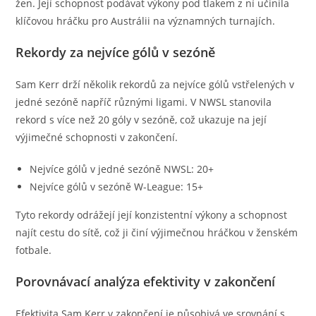
žen. Její schopnost podávat výkony pod tlakem z ní učinila
klíčovou hráčku pro Austrálii na významných turnajích.
Rekordy za nejvíce gólů v sezóně
Sam Kerr drží několik rekordů za nejvíce gólů vstřelených v
jedné sezóně napříč různými ligami. V NWSL stanovila
rekord s více než 20 góly v sezóně, což ukazuje na její
výjimečné schopnosti v zakončení.
Nejvíce gólů v jedné sezóně NWSL: 20+
Nejvíce gólů v sezóně W-League: 15+
Tyto rekordy odrážejí její konzistentní výkony a schopnost
najít cestu do sítě, což ji činí výjimečnou hráčkou v ženském
fotbale.
Porovnávací analýza efektivity v zakončení
Efektivita Sam Kerr v zakončení je působivá ve srovnání s