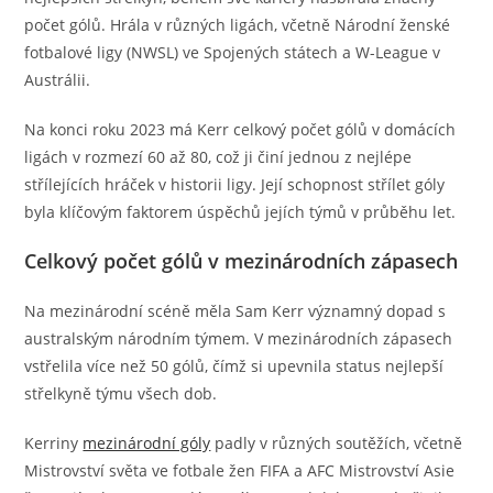
počet gólů. Hrála v různých ligách, včetně Národní ženské
fotbalové ligy (NWSL) ve Spojených státech a W-League v
Austrálii.
Na konci roku 2023 má Kerr celkový počet gólů v domácích
ligách v rozmezí 60 až 80, což ji činí jednou z nejlépe
střílejících hráček v historii ligy. Její schopnost střílet góly
byla klíčovým faktorem úspěchů jejích týmů v průběhu let.
Celkový počet gólů v mezinárodních zápasech
Na mezinárodní scéně měla Sam Kerr významný dopad s
australským národním týmem. V mezinárodních zápasech
vstřelila více než 50 gólů, čímž si upevnila status nejlepší
střelkyně týmu všech dob.
Kerriny
mezinárodní góly
padly v různých soutěžích, včetně
Mistrovství světa ve fotbale žen FIFA a AFC Mistrovství Asie