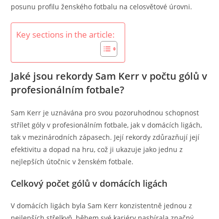
posunu profilu ženského fotbalu na celosvětové úrovni.
Key sections in the article:
Jaké jsou rekordy Sam Kerr v počtu gólů v
profesionálním fotbale?
Sam Kerr je uznávána pro svou pozoruhodnou schopnost
střílet góly v profesionálním fotbale, jak v domácích ligách,
tak v mezinárodních zápasech. Její rekordy zdůrazňují její
efektivitu a dopad na hru, což ji ukazuje jako jednu z
nejlepších útočnic v ženském fotbale.
Celkový počet gólů v domácích ligách
V domácích ligách byla Sam Kerr konzistentně jednou z
nejlepších střelkyň, během své kariéry nasbírala značný