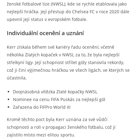
ženské fotbalové lize (NWSL), kde se rychle etablovala jako
nejlepší hráčka. Její přestup do Chelsea FC v roce 2020 dále
upevnil její status v evropském fotbale.
Individuální ocenění a uznání
Kerr získala během své kariéry řadu ocenění, včetně
několika Zlatých kopaček v NWSL za to, že byla nejlepší
střelkyní ligy. Její schopnost střílet góly stanovila rekordy,
což ji činí výjimečnou hráčkou ve všech ligách, ve kterých se
účastnila.
Dvojnásobná vítězka Zlaté kopačky NWSL
Nominee na cenu FIFA Puskás za nejlepší gól
Zařazena do FIFPro World XI
Kromě těchto poct byla Kerr uznána za své vůdčí
schopnosti a roli v propagaci ženského fotbalu, což jí
zajistilo místo mezi elitou sportu.