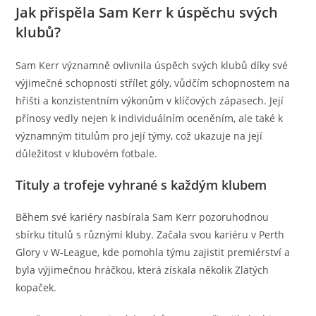
Jak přispěla Sam Kerr k úspěchu svých
klubů?
Sam Kerr významně ovlivnila úspěch svých klubů díky své
výjimečné schopnosti střílet góly, vůdčím schopnostem na
hřišti a konzistentním výkonům v klíčových zápasech. Její
přínosy vedly nejen k individuálním oceněním, ale také k
významným titulům pro její týmy, což ukazuje na její
důležitost v klubovém fotbale.
Tituly a trofeje vyhrané s každým klubem
Během své kariéry nasbírala Sam Kerr pozoruhodnou
sbírku titulů s různými kluby. Začala svou kariéru v Perth
Glory v W-League, kde pomohla týmu zajistit premiérství a
byla výjimečnou hráčkou, která získala několik Zlatých
kopaček.