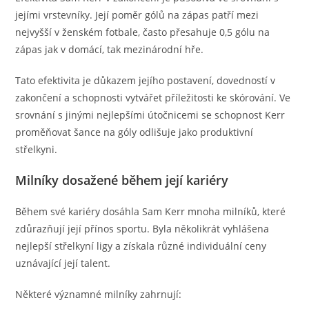
jejími vrstevníky. Její poměr gólů na zápas patří mezi
nejvyšší v ženském fotbale, často přesahuje 0,5 gólu na
zápas jak v domácí, tak mezinárodní hře.
Tato efektivita je důkazem jejího postavení, dovedností v
zakončení a schopnosti vytvářet příležitosti ke skórování. Ve
srovnání s jinými nejlepšími útočnicemi se schopnost Kerr
proměňovat šance na góly odlišuje jako produktivní
střelkyni.
Milníky dosažené během její kariéry
Během své kariéry dosáhla Sam Kerr mnoha milníků, které
zdůrazňují její přínos sportu. Byla několikrát vyhlášena
nejlepší střelkyní ligy a získala různé individuální ceny
uznávající její talent.
Některé významné milníky zahrnují: