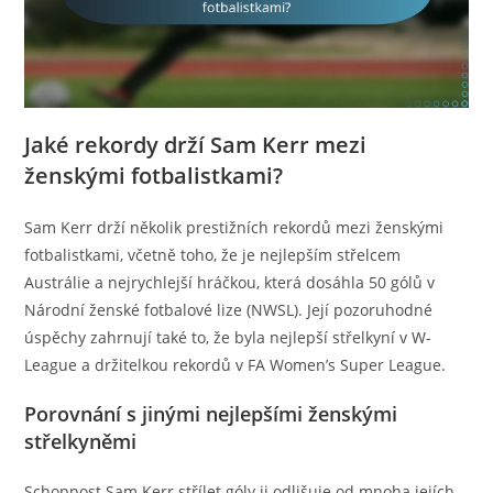
Jaké rekordy drží Sam Kerr mezi
ženskými fotbalistkami?
Sam Kerr drží několik prestižních rekordů mezi ženskými
fotbalistkami, včetně toho, že je nejlepším střelcem
Austrálie a nejrychlejší hráčkou, která dosáhla 50 gólů v
Národní ženské fotbalové lize (NWSL). Její pozoruhodné
úspěchy zahrnují také to, že byla nejlepší střelkyní v W-
League a držitelkou rekordů v FA Women’s Super League.
Porovnání s jinými nejlepšími ženskými
střelkyněmi
Schopnost Sam Kerr střílet góly ji odlišuje od mnoha jejích