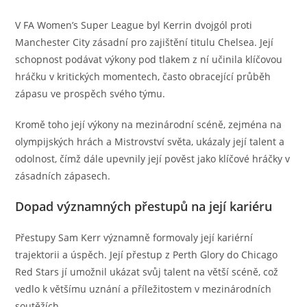
V FA Women’s Super League byl Kerrin dvojgól proti
Manchester City zásadní pro zajištění titulu Chelsea. Její
schopnost podávat výkony pod tlakem z ní učinila klíčovou
hráčku v kritických momentech, často obracející průběh
zápasu ve prospěch svého týmu.
Kromě toho její výkony na mezinárodní scéně, zejména na
olympijských hrách a Mistrovství světa, ukázaly její talent a
odolnost, čímž dále upevnily její pověst jako klíčové hráčky v
zásadních zápasech.
Dopad významných přestupů na její kariéru
Přestupy Sam Kerr významně formovaly její kariérní
trajektorii a úspěch. Její přestup z Perth Glory do Chicago
Red Stars jí umožnil ukázat svůj talent na větší scéně, což
vedlo k většímu uznání a příležitostem v mezinárodních
soutěžích.