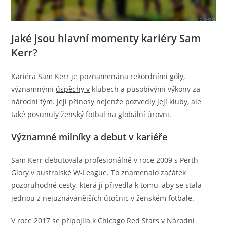
Jaké jsou hlavní momenty kariéry Sam
Kerr?
Kariéra Sam Kerr je poznamenána rekordními góly,
významnými
úspěchy v
klubech a působivými výkony za
národní tým. Její přínosy nejenže pozvedly její kluby, ale
také posunuly ženský fotbal na globální úrovni.
Významné milníky a debut v kariéře
Sam Kerr debutovala profesionálně v roce 2009 s Perth
Glory v australské W-League. To znamenalo začátek
pozoruhodné cesty, která ji přivedla k tomu, aby se stala
jednou z nejuznávanějších útočnic v ženském fotbale.
V roce 2017 se připojila k Chicago Red Stars v Národní