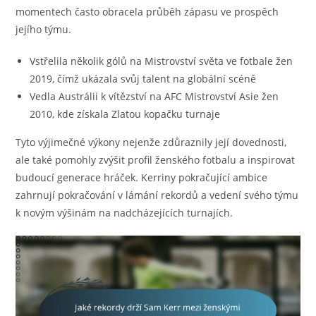
momentech často obracela průběh zápasu ve prospěch
jejího týmu.
Vstřelila několik gólů na Mistrovství světa ve fotbale žen
2019, čímž ukázala svůj talent na globální scéně
Vedla Austrálii k vítězství na AFC Mistrovství Asie žen
2010, kde získala Zlatou kopačku turnaje
Tyto výjimečné výkony nejenže zdůraznily její dovednosti,
ale také pomohly zvýšit profil ženského fotbalu a inspirovat
budoucí generace hráček. Kerriny pokračující ambice
zahrnují pokračování v lámání rekordů a vedení svého týmu
k novým výšinám na nadcházejících turnajích.