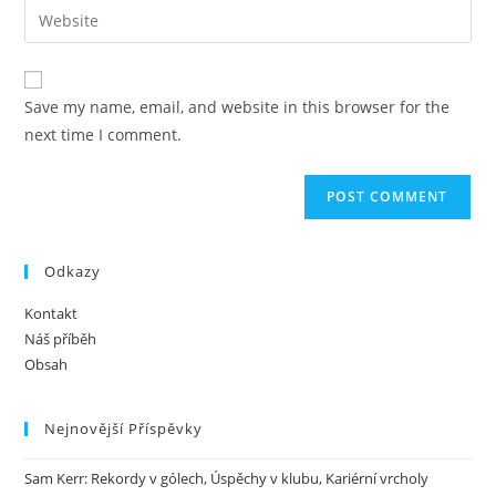
email
Enter
to
address
your
comment
to
website
comment
URL
Save my name, email, and website in this browser for the
(optional)
next time I comment.
Odkazy
Kontakt
Náš příběh
Obsah
Nejnovější Příspěvky
Sam Kerr: Rekordy v gólech, Úspěchy v klubu, Kariérní vrcholy