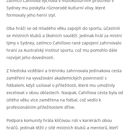
zatímco Cahillova výchova v multikulturním prostředí v
Sydney mu poskytla různorodé kulturní vlivy, které
formovaly jeho herní styl.
Oba hráči se od mladého věku zapojili do sportu, účastnili
se místních klubů a školních soutěží. Jedinak hrál za místní
týmy v Sydney, zatímco Cahillovo rané zapojení zahrnovalo
hraní za Australský institut sportu, což mu pomohlo dále
rozvíjet jeho dovednosti.
Z hlediska vzdělání a tréninku zahrnovala Jedinakova cesta
zaměření na vyvažování akademických povinností s
fotbalem, když usiloval o příležitosti, které mu umožnily
excelovat v obou oblastech. Naopak, Cahillova cesta byla od
útlého věku více zaměřena na fotbal, což vedlo k
profesionálním příležitostem dříve.
Podpora komunity hrála klíčovou roli v kariérách obou
hráčů. Jedinak těžil z sítě místních klubů a mentorů, kteří