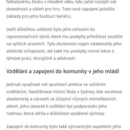
fotbalovému klubu v mladém věku, kde začal rozvíjet své
dovednosti a vášeň pro hru. Toto rané zapojení položilo
základy pro jeho budoucí kariéru.
Další důležitou událostí bylo jeho zařazení do
reprezentačních týmů, které mu poskytly příležitost soutěžit
na vyšších úrovních. Tyto zkušenosti nejen zdokonalily jeho
atletické schopnosti, ale také mu poskytly cenné lekce o
týmové práci, disciplíně a odolnosti.
Vzdělání a zapojení do komunity v jeho mládí
Jedinak vyvažoval své sportovní ambice se solidním
vzděláním. Navštěvoval místní školy v Sydney, kde exceloval
akademicky a zároveň se účastnil různých mimoškolních
aktivit. Jeho závazek k vzdělání byl podporován jeho
rodinou, která věřila v důležitost vyvážené výchovy.
Zapojení do komunity bylo také významným aspektem jeho