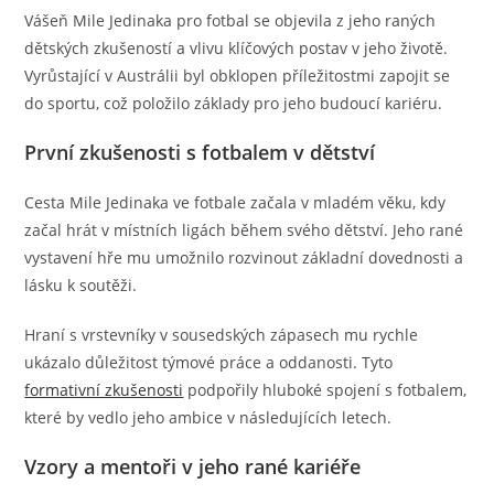
Vášeň Mile Jedinaka pro fotbal se objevila z jeho raných
dětských zkušeností a vlivu klíčových postav v jeho životě.
Vyrůstající v Austrálii byl obklopen příležitostmi zapojit se
do sportu, což položilo základy pro jeho budoucí kariéru.
První zkušenosti s fotbalem v dětství
Cesta Mile Jedinaka ve fotbale začala v mladém věku, kdy
začal hrát v místních ligách během svého dětství. Jeho rané
vystavení hře mu umožnilo rozvinout základní dovednosti a
lásku k soutěži.
Hraní s vrstevníky v sousedských zápasech mu rychle
ukázalo důležitost týmové práce a oddanosti. Tyto
formativní zkušenosti
podpořily hluboké spojení s fotbalem,
které by vedlo jeho ambice v následujících letech.
Vzory a mentoři v jeho rané kariéře