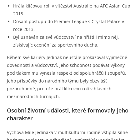
Hrála klíčovou roli v vítězství Austrálie na AFC Asian Cup
2015.
Dosáhl postupu do Premier League s Crystal Palace v
roce 2013.
Byl uznáván za své vůdcovství na hřišti i mimo něj,
získávajíc ocenění za sportovního ducha.
Během své kariéry Jedinak neustále prokazoval výjimečné
dovednosti a vůdcovství. Jeho schopnost podávat výkony
pod tlakem mu vynesla respekt od spoluhráčů i soupeřů.
Jeho příspěvky do národního týmu byly obzvlášť
pozoruhodné, protože hrál klíčovou roli v hlavních
mezinárodních turnajích.
Osobní životní události, které formovaly jeho
charakter
Výchova Mile Jedinaka v multikulturní rodině vštípila silné