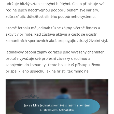
udržuje blízký vztah se svými blízkými. Často připisuje své
rodině jejich neochvějnou podporu během své kariéry,
zdůrazňujíc důležitost silného podpůrného systému.
Kromě fotbalu má Jedinak různé zájmy, včetně fitness a
aktivit v přírodě. Rád zůstává aktivní a často se účastní
komunitních sportovních akcí, propagujíc zdravý životní styl.
Jedinakovy osobní zájmy odrážejí jeho vyvážený charakter,
protože vyvažuje své profesní závazky s rodinou a
zapojením do komunity. Tento holistický přístup k životu
přispěl k jeho úspěchu jak na hřišti, tak mimo něj.