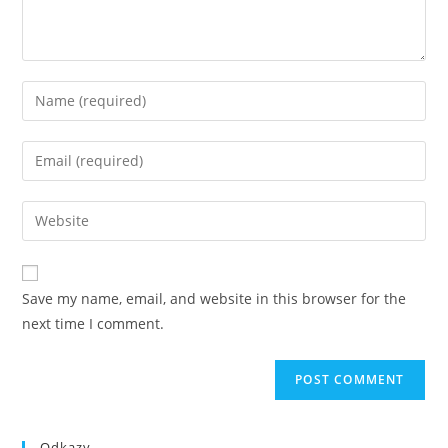
Enter
your
name
Enter
or
your
username
email
Enter
to
address
your
comment
to
website
comment
URL
Save my name, email, and website in this browser for the
(optional)
next time I comment.
Odkazy