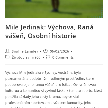
Mile Jedinak: Výchova, Raná
vášeň, Osobní historie
Post
Post
Sophie Langley
06/02/2026
author:
published:
Post
Post
Životopisy hráčů
0 Comments
category:
comments:
Výchova
Mile Jedinak
a v Sydney, Austrálie, byla
poznamenána podpůrným rodinným prostředím, které
podporovalo jeho ranou vášeň pro fotbal. Ovlivněn svou
kulturou a komunitou si vyvinul lásku k tomuto sportu, která
položila základy jeho cesty k tomu, aby se stal
profesionálním sportovcem a vůdcem komunity. Jeho