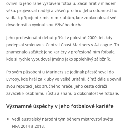
ovlivnilo jeho rané vystavení fotbalu. Začal hrát v mladém
věku, projevoval naději a vášeň pro hru. Jeho oddanost ho
vedla k připojení k místním klubům, kde zdokonaloval své
dovednosti a vyvinul soutěživého ducha.
Jeho profesionální debut přišel v polovině 2000. let, kdy
podepsal smlouvu s Central Coast Mariners v A-League. To
znamenalo začátek jeho kariéry v profesionálním fotbale,
kde si rychle vybudoval jméno jako spolehlivý záložník.
Po svém působení u Mariners se Jedinak přestěhoval do
Evropy, kde hrál za kluby ve Velké Británii, čímž dále upevnil
svou reputaci jako zručného hráče. Jeho cesta odráží
závazek k osobnímu růstu a snahu o dokonalost ve fotbale.
Významné úspěchy v jeho fotbalové kariéře
Vedl australský
národní tým
během mistrovství světa
FIFA 2014 a 2018.