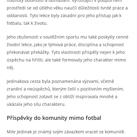
hodnoty odolnosti a odhodlání. Vyrůstající v podpůrném
prostředí se od útlého věku naučil důležitosti tvrdé práce a
oddanosti. Tyto lekce byly zásadní pro jeho přístup jak k
fotbalu, tak k životu.
Jeho zkušenosti v soutěžním sportu mu také poskytly cenné
životní lekce, jako je týmová práce, disciplína a schopnost
překonávat překážky. Tyto vlastnosti přispěly nejen k jeho
úspěchu na hřišti, ale také formovaly jeho charakter mimo
něj.
Jedinakova cesta byla poznamenána výzvami, včetně
zranění a neúspěchů, kterým čelil s pozitivním myšlením.
Jeho schopnost zotavit se z obtíží inspirovala mnohé a
ukázala jeho sílu charakteru.
Příspěvky do komunity mimo fotbal
Mile Jedinak je známý svým závazkem vracet se komunitě.