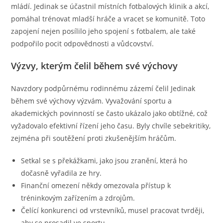
mládí. Jedinak se účastnil místních fotbalových klinik a akcí,
pomáhal trénovat mladší hráče a vracet se komunitě. Toto
zapojení nejen posílilo jeho spojení s fotbalem, ale také
podpořilo pocit odpovědnosti a vůdcovství.
Výzvy, kterým čelil během své výchovy
Navzdory podpůrnému rodinnému zázemí čelil Jedinak
během své výchovy výzvám. Vyvažování sportu a
akademických povinností se často ukázalo jako obtížné, což
vyžadovalo efektivní řízení jeho času. Byly chvíle sebekritiky,
zejména při soutěžení proti zkušenějším hráčům.
Setkal se s překážkami, jako jsou zranění, která ho
dočasně vyřadila ze hry.
Finanční omezení někdy omezovala přístup k
tréninkovým zařízením a zdrojům.
Čelící konkurenci od vrstevníků, musel pracovat tvrději,
aby se prosadil ve sportu.