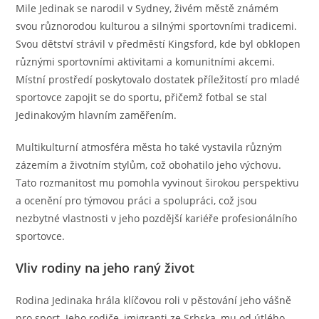
Mile Jedinak se narodil v Sydney, živém městě známém
svou různorodou kulturou a silnými sportovními tradicemi.
Svou dětství strávil v předměstí Kingsford, kde byl obklopen
různými sportovními aktivitami a komunitními akcemi.
Místní prostředí poskytovalo dostatek příležitostí pro mladé
sportovce zapojit se do sportu, přičemž fotbal se stal
Jedinakovým hlavním zaměřením.
Multikulturní atmosféra města ho také vystavila různým
zázemím a životním stylům, což obohatilo jeho výchovu.
Tato rozmanitost mu pomohla vyvinout širokou perspektivu
a ocenění pro týmovou práci a spolupráci, což jsou
nezbytné vlastnosti v jeho pozdější kariéře profesionálního
sportovce.
Vliv rodiny na jeho raný život
Rodina Jedinaka hrála klíčovou roli v pěstování jeho vášně
pro sport. Jeho rodiče, imigranti ze Srbska, mu od útlého