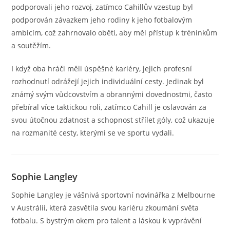
podporovali jeho rozvoj, zatímco Cahillův vzestup byl
podporován závazkem jeho rodiny k jeho fotbalovým
ambicím, což zahrnovalo oběti, aby měl přístup k tréninkům
a soutěžím.
I když oba hráči měli úspěšné kariéry, jejich profesní
rozhodnutí odrážejí jejich individuální cesty. Jedinak byl
známý svým vůdcovstvím a obrannými dovednostmi, často
přebíral více taktickou roli, zatímco Cahill je oslavován za
svou útočnou zdatnost a schopnost střílet góly, což ukazuje
na rozmanité cesty, kterými se ve sportu vydali.
Sophie Langley
Sophie Langley je vášnivá sportovní novinářka z Melbourne
v Austrálii, která zasvětila svou kariéru zkoumání světa
fotbalu. S bystrým okem pro talent a láskou k vyprávění