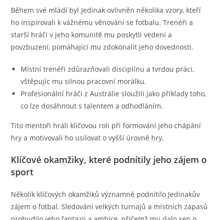
Během své mládí byl Jedinak ovlivněn několika vzory, kteří
ho inspirovali k vážnému věnování se fotbalu. Trenéři a
starší hráči v jeho komunitě mu poskytli vedení a
povzbuzení, pomáhající mu zdokonalit jeho dovednosti.
Místní trenéři zdůrazňovali disciplínu a tvrdou práci,
vštěpujíc mu silnou pracovní morálku.
Profesionální hráči z Austrálie sloužili jako příklady toho,
co lze dosáhnout s talentem a odhodláním.
Tito mentoři hráli klíčovou roli při formování jeho chápání
hry a motivovali ho usilovat o vyšší úrovně hry.
Klíčové okamžiky, které podnítily jeho zájem o
sport
Několik klíčových okamžiků významně podnítilo Jedinakův
zájem o fotbal. Sledování velkých turnajů a místních zápasů
probudilo jeho fantazii a ambice, přičemž mu dalo sen o