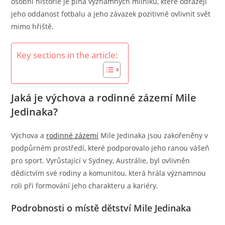
osobní historie je plná významných milníků, které odrážejí
jeho oddanost fotbalu a jeho závazek pozitivně ovlivnit svět
mimo hřiště.
Key sections in the article:
Jaká je výchova a rodinné zázemí Mile
Jedinaka?
Výchova a
rodinné zázemí
Mile Jedinaka jsou zakořeněny v
podpůrném prostředí, které podporovalo jeho ranou vášeň
pro sport. Vyrůstající v Sydney, Austrálie, byl ovlivněn
dědictvím své rodiny a komunitou, která hrála významnou
roli při formování jeho charakteru a kariéry.
Podrobnosti o místě dětství Mile Jedinaka