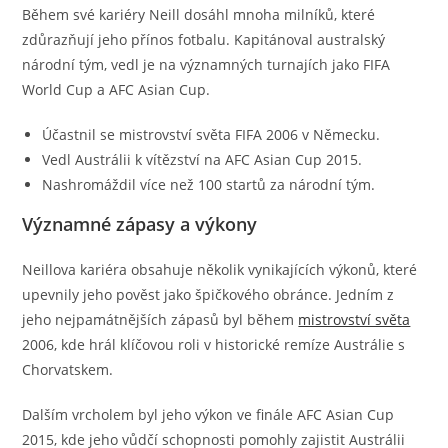
Během své kariéry Neill dosáhl mnoha milníků, které
zdůrazňují jeho přínos fotbalu. Kapitánoval australský
národní tým, vedl je na významných turnajích jako FIFA
World Cup a AFC Asian Cup.
Účastnil se mistrovství světa FIFA 2006 v Německu.
Vedl Austrálii k vítězství na AFC Asian Cup 2015.
Nashromáždil více než 100 startů za národní tým.
Významné zápasy a výkony
Neillova kariéra obsahuje několik vynikajících výkonů, které
upevnily jeho pověst jako špičkového obránce. Jedním z
jeho nejpamátnějších zápasů byl během
mistrovství světa
2006, kde hrál klíčovou roli v historické remíze Austrálie s
Chorvatskem.
Dalším vrcholem byl jeho výkon ve finále AFC Asian Cup
2015, kde jeho vůdčí schopnosti pomohly zajistit Austrálii