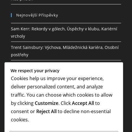
Nejnovější Příspěvky
Sam Kerr: Rekordy v gólech, Úspěchy v klubu, Kariérní
vrcholy
Trent Sainsbury: Výchova, Mládežnická kariéra, Osobní
postřehy
Mathew Leckie: Dětství, mládež, fotbal, osobní
We respect your privacy
zkušenosti
Cookies help us improve your experience,
Lucas Neill: Vedení v národním týmu, historie
deliver personalized content, and analyze
mistrovství světa, příspěvky
traffic. You can choose which cookies to allow
by clicking
Customize
. Click
Accept All
to
Riley McGree: Rodinné zázemí, Raný život, Osobní
příběh
consent or
Reject All
to decline non-essential
cookies.