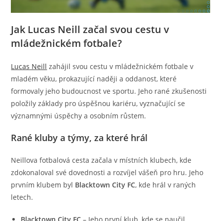
Jak Lucas Neill začal svou cestu v
mládežnickém fotbale?
Lucas Neill
zahájil svou cestu v mládežnickém fotbale v
mladém věku, prokazující naději a oddanost, které
formovaly jeho budoucnost ve sportu. Jeho rané zkušenosti
položily základy pro úspěšnou kariéru, vyznačující se
významnými úspěchy a osobním růstem.
Rané kluby a týmy, za které hrál
Neillova fotbalová cesta začala v místních klubech, kde
zdokonaloval své dovednosti a rozvíjel vášeň pro hru. Jeho
prvním klubem byl
Blacktown City FC
, kde hrál v raných
letech.
Blacktown City FC
– Jeho první klub, kde se naučil