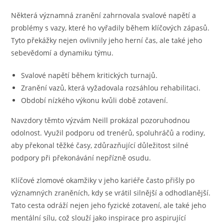
Některá významná zranění zahrnovala svalové napětí a
problémy s vazy, které ho vyřadily během klíčových zápasů.
Tyto překážky nejen ovlivnily jeho herní čas, ale také jeho
sebevědomí a dynamiku týmu.
Svalové napětí během kritických turnajů.
Zranění vazů, která vyžadovala rozsáhlou rehabilitaci.
Období nízkého výkonu kvůli době zotavení.
Navzdory těmto výzvám Neill prokázal pozoruhodnou
odolnost. Využil podporu od trenérů, spoluhráčů a rodiny,
aby překonal těžké časy, zdůrazňující důležitost silné
podpory při překonávání nepřízně osudu.
Klíčové zlomové okamžiky v jeho kariéře často přišly po
významných zraněních, kdy se vrátil silnější a odhodlanější.
Tato cesta odráží nejen jeho fyzické zotavení, ale také jeho
mentální sílu, což slouží jako inspirace pro aspirující