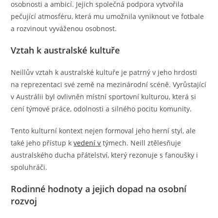
osobnosti a ambicí. Jejich společná podpora vytvořila
pečující atmosféru, která mu umožnila vyniknout ve fotbale
a rozvinout vyváženou osobnost.
Vztah k australské kultuře
Neillův vztah k australské kultuře je patrný v jeho hrdosti
na reprezentaci své země na mezinárodní scéně. Vyrůstající
v Austrálii byl ovlivněn místní sportovní kulturou, která si
cení týmové práce, odolnosti a silného pocitu komunity.
Tento kulturní kontext nejen formoval jeho herní styl, ale
také jeho přístup k
vedení v
týmech. Neill ztělesňuje
australského ducha přátelství, který rezonuje s fanoušky i
spoluhráči.
Rodinné hodnoty a jejich dopad na osobní
rozvoj