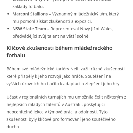
základy fotbalu.
Marconi Stallions
– Významný mládežnický tým, který
mu pomohl získat zkušenosti a expozici.
NSW State Team
– Reprezentoval Nový Jižní Wales,
předvádějící svůj talent na větší scéně.
Klíčové zkušenosti během mládežnického
fotbalu
Během své mládežnické kariéry Neill zažil různé zkušenosti,
které přispěly k jeho rozvoji jako hráče. Soutěžení na
vyšších úrovních ho tlačilo k adaptaci a zlepšení jeho hry.
Účast v regionálních turnajích mu umožnila čelit některým z
nejlepších mladých talentů v Austrálii, poskytující
neocenitelné lekce v týmové práci a odolnosti. Tyto
zkušenosti byly klíčové pro formování jeho soutěživého
ducha.