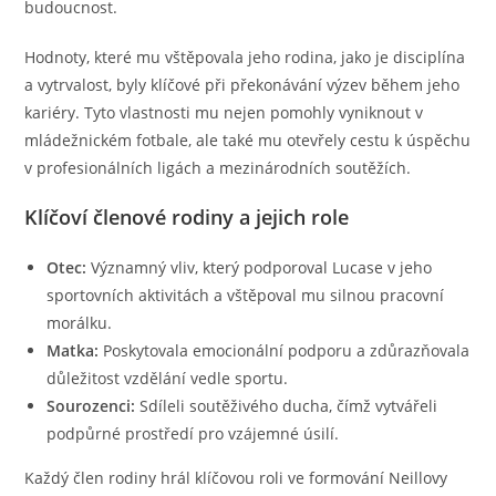
budoucnost.
Hodnoty, které mu vštěpovala jeho rodina, jako je disciplína
a vytrvalost, byly klíčové při překonávání výzev během jeho
kariéry. Tyto vlastnosti mu nejen pomohly vyniknout v
mládežnickém fotbale, ale také mu otevřely cestu k úspěchu
v profesionálních ligách a mezinárodních soutěžích.
Klíčoví členové rodiny a jejich role
Otec:
Významný vliv, který podporoval Lucase v jeho
sportovních aktivitách a vštěpoval mu silnou pracovní
morálku.
Matka:
Poskytovala emocionální podporu a zdůrazňovala
důležitost vzdělání vedle sportu.
Sourozenci:
Sdíleli soutěživého ducha, čímž vytvářeli
podpůrné prostředí pro vzájemné úsilí.
Každý člen rodiny hrál klíčovou roli ve formování Neillovy