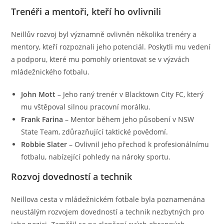
Trenéři a mentoři, kteří ho ovlivnili
Neillův rozvoj byl významně ovlivněn několika trenéry a
mentory, kteří rozpoznali jeho potenciál. Poskytli mu vedení
a podporu, které mu pomohly orientovat se v výzvách
mládežnického fotbalu.
John Mott
– Jeho raný trenér v Blacktown City FC, který
mu vštěpoval silnou pracovní morálku.
Frank Farina
– Mentor během jeho působení v NSW
State Team, zdůrazňující taktické povědomí.
Robbie Slater
– Ovlivnil jeho přechod k profesionálnímu
fotbalu, nabízející pohledy na nároky sportu.
Rozvoj dovedností a technik
Neillova cesta v mládežnickém fotbale byla poznamenána
neustálým rozvojem dovedností a technik nezbytných pro