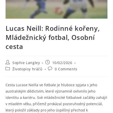
Lucas Neill: Rodinné kořeny,
Mládežnický fotbal, Osobní
cesta
Post
Post
Sophie Langley
10/02/2026
author:
published:
Post
Post
Životopisy hráčů
0 Comments
category:
comments:
Cesta Lucase Neilla ve fotbale je hluboce spjata s jeho
australským dědictvím, které významně ovlivnilo jeho
identitu a kariéru. Své mládežnické fotbalové začátky zahájil
v mladém věku, přičemž prokázal pozoruhodný potenciál,
který položil základy pro jeho úspěšný přechod k