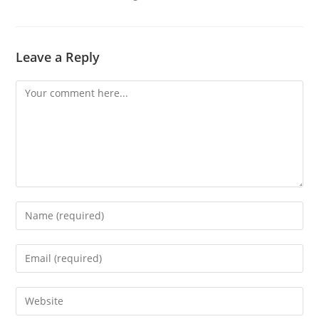
Leave a Reply
Comment
Enter
your
name
Enter
or
your
username
email
Enter
to
address
your
comment