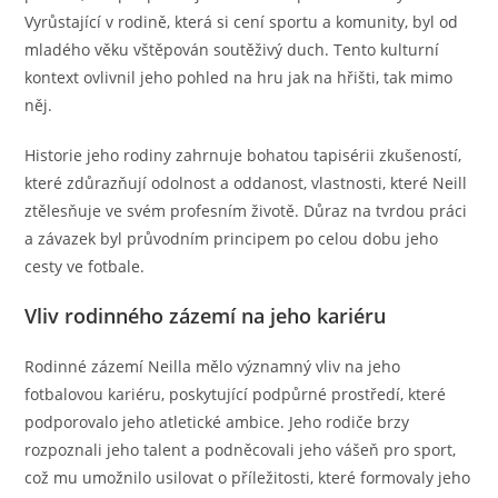
Vyrůstající v rodině, která si cení sportu a komunity, byl od
mladého věku vštěpován soutěživý duch. Tento kulturní
kontext ovlivnil jeho pohled na hru jak na hřišti, tak mimo
něj.
Historie jeho rodiny zahrnuje bohatou tapisérii zkušeností,
které zdůrazňují odolnost a oddanost, vlastnosti, které Neill
ztělesňuje ve svém profesním životě. Důraz na tvrdou práci
a závazek byl průvodním principem po celou dobu jeho
cesty ve fotbale.
Vliv rodinného zázemí na jeho kariéru
Rodinné zázemí Neilla mělo významný vliv na jeho
fotbalovou kariéru, poskytující podpůrné prostředí, které
podporovalo jeho atletické ambice. Jeho rodiče brzy
rozpoznali jeho talent a podněcovali jeho vášeň pro sport,
což mu umožnilo usilovat o příležitosti, které formovaly jeho