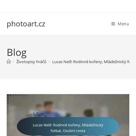
Skip
to
content
photoart.cz
Menu
Blog
>
Životopisy hráčů
>
Lucas Neill: Rodinné kořeny, Mládežnický fotba