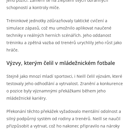
jeho pozici. Zaměřil se na zlepšení svých obranných
schopností a kontroly míče.
Tréninkové jednotky zdůrazňovaly taktické cvičení a
simulace zápasů, což mu umožnilo aplikovat naučené
techniky v reálných herních scénářích. Jeho oddanost
tréninku a zpětná vazba od trenérů urychlily jeho růst jako
hráče.
Výzvy, kterým čelil v mládežnickém fotbale
Stejně jako mnozí mladí sportovci, i Neill čelil výzvám, které
testovaly jeho odhodlání a vytrvalost. Zranění a konkurence
o pozice byly významnými překážkami během jeho
mládežnické kariéry.
Překonání těchto překážek vyžadovalo mentální odolnost a
silný podpůrný systém od rodiny a trenérů. Neill se naučil
přizpůsobit a vytrvat, což ho nakonec připravilo na nároky